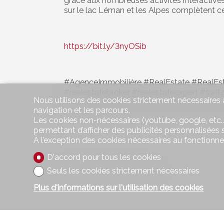
grâce aux nombreuses activités interactive
sur le lac Léman et les Alpes complètent ce
https://bit.ly/3nyOSib
#AgenceImmobilière #RealEstate #RealEs
#realestatebroker #realestateexpert #sw
Nous utilisons des cookies strictement nécessaires a
#homeowner #lake #lac #suisseromande #
navigation et les parcours.
Les cookies non-nécessaires (youtube, google, etc..
permettant d’afficher des publicités personnalisées su
À l’exception des cookies nécessaires au fonctionn
D'accord pour tous les cookies
Seuls les cookies strictement nécessaires
Publié le
16 mai 2023
par
Christophe de Merode
Plus d'informations sur l'utilisation des cookies