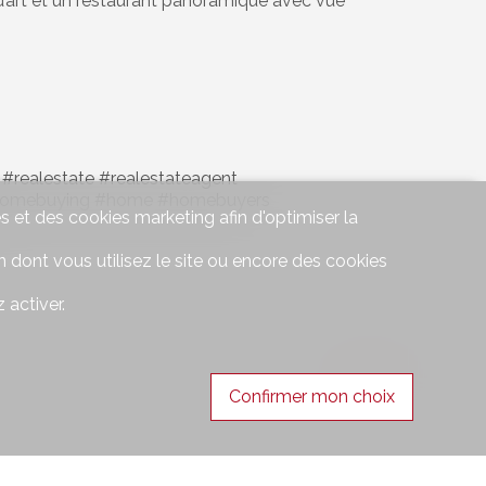
d’art et un restaurant panoramique avec vue
realestate #realestateagent
n #homebuying #home #homebuyers
s et des cookies marketing afin d'optimiser la
 dont vous utilisez le site ou encore des cookies
 activer.
#Notre région
Confirmer mon choix