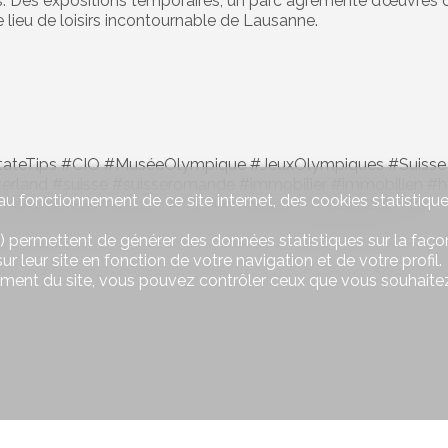
s. Des expositions temporaires, un parc agrémenté d’œuvres 
 lieu de loisirs incontournable de Lausanne.
tateTips #CIO #MuséeOlympique #JeuxOlympiques #Suisse #
itzerland #suisse #suisseromande #immobilier #immobilie
u fonctionnement de ce site internet, des cookies statistique
nordvaudois #suisseimmo #immosuisse #realestatevideo
) permettent de générer des données statistiques sur la façon
r leur site en fonction de votre navigation et de votre profil.
ement du site, vous pouvez contrôler ceux que vous souhaitez