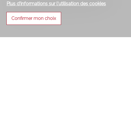
Plus d'informations sur l'utilisation des cookies
#suisseimmobilier #suisseimmo #immosuisse
#realestatevideo #videography #video
#videographer
Confirmer mon choix
Publié le
17 janvier 2024
par
Christophe de Merode
#Conseils SYNERGIMMO