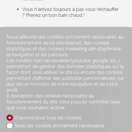
Vous n'arrivez toujours à pas vous réchauffer
? Prenez un bon bain chaud !
Nous utilisons des cookies strictement nécessaires au
fonctionnement de ce site internet, des cookies
Source : Infomaison.ch
statistiques et des cookies marketing afin d'optimiser
la navigation et les parcours.
Les cookies non-nécessaires (youtube, google, etc..)
permettent de générer des données statistiques sur la
#Synergimmo #ImmobilierSuisse
façon dont vous utilisez le site ou encore des cookies
#AgenceImmobilière #RealEstate #Realtor
permettant d’afficher des publicités personnalisées sur
#RealEstateAgent #RealtorLife #RealEstateLife
leur site en fonction de votre navigation et de votre
#RealtorsofInstagram #RealEstateTips #hiver
profil.
#conseils #durabilité #économies #énergie
À l’exception des cookies nécessaires au
#écologie #logement #Suisse #realestate
fonctionnement du site, vous pouvez contrôler ceux
#realestateagent #realestatebroker
que vous souhaitez activer.
#realestateexpert #switzerland #suisse
#suisseromande #immobilier #immobilien
D'accord pour tous les cookies
#homebuying #home #homebuyers
Seuls les cookies strictement nécessaires
#homeowner #riviera #lake #lac #lausanne
#morges #vevey #suisseromande #nordvaudois