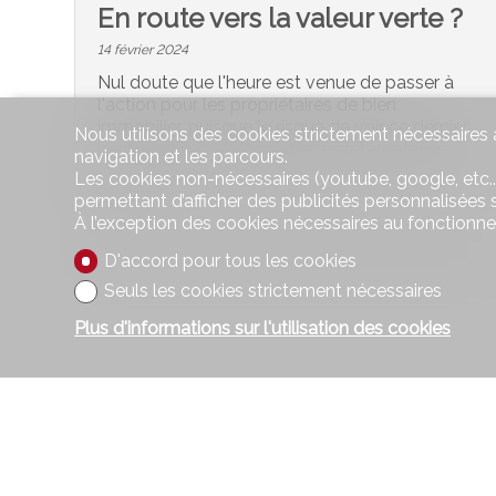
En route vers la valeur verte ?
14 février 2024
Nul doute que l'heure est venue de passer à
l'action pour les propriétaires de bien
immobilier, puisque le risque de voir ce dernier
Nous utilisons des cookies strictement nécessaires a
perdre de sa valeur guette les retardataires.
navigation et les parcours.
Les cookies non-nécessaires (youtube, google, etc..
#Immo News
permettant d’afficher des publicités personnalisées su
À l’exception des cookies nécessaires au fonctionn
D'accord pour tous les cookies
Seuls les cookies strictement nécessaires
Plus d'informations sur l'utilisation des cookies