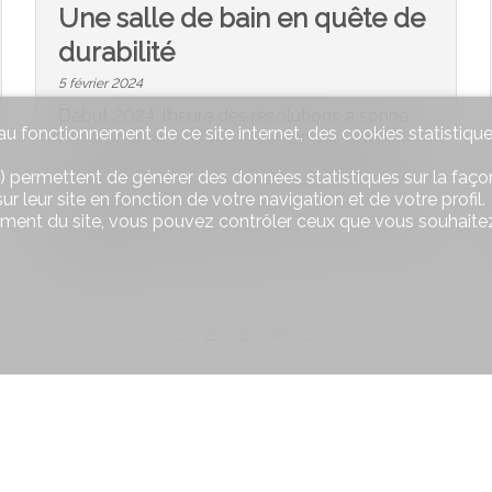
Une salle de bain en quête de
durabilité
5 février 2024
Début 2024, l’heure des résolutions a sonné.
u fonctionnement de ce site internet, des cookies statistique
Alors pourquoi ne pas entamer des travaux
pour augmenter la valeur de sa salle de bain,
) permettent de générer des données statistiques sur la façon
la rendre tendance et plus agréable tout en
r leur site en fonction de votre navigation et de votre profil.
ayant bonne conscience? Avant de se lancer,
ement du site, vous pouvez contrôler ceux que vous souhaitez
les 5 questions à se poser.
#Immo News
1
2
3
4
5