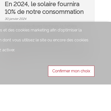
En 2024, le solaire fournira
10% de notre consommation
30 janvier 2024
Sur la base de divers facteurs, la faîtière
s et des cookies marketing afin d'optimiser la
Swissolar estime qu’environ 1500 MW de
puissance photovoltaïque ont été
 dont vous utilisez le site ou encore des cookies
nouvellement installés en 2023. Cela
correspondrait à une croissance du marché de
 activer.
près de 40% par rapport à l’année précédente.
#Immo News
Confirmer mon choix