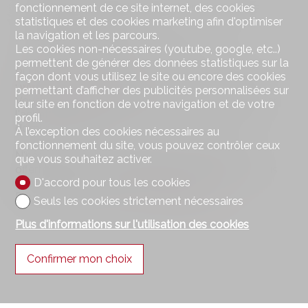
Balades, randonnées pédestres et cyclistes
fonctionnement de ce site internet, des cookies
Piste vita
statistiques et des cookies marketing afin d'optimiser
Domaines skiables
la navigation et les parcours.
Ecoles, commerces et transports
Les cookies non-nécessaires (youtube, google, etc..)
permettent de générer des données statistiques sur la
PLUS DE PHOTOS SUR NOTRE SITE INTERNET
façon dont vous utilisez le site ou encore des cookies
:
www.synergimmo.ch
permettant d’afficher des publicités personnalisées sur
Vous êtes déjà propriétaire et souhaitez coordonner
leur site en fonction de votre navigation et de votre
l'achat de cette maison avec la vente de votre
profil.
domicile actuel ?
À l’exception des cookies nécessaires au
fonctionnement du site, vous pouvez contrôler ceux
N'hésitez pas à nous demander une estimation
que vous souhaitez activer.
offerte. Nous vous rencontrons volontiers pour vous
D'accord pour tous les cookies
orienter dans les bonnes démarches.
Pour visiter notre site :
www.synergimmo.ch
Seuls les cookies strictement nécessaires
Plus d'informations sur l'utilisation des cookies
Confirmer mon choix