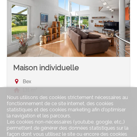
Maison individuelle
Bex
131 m²
Nous utilisons des cookies strictement nécessaires au
1'188 m²
fonctionnement de ce site internet, des cookies
5.5
statistiques et des cookies marketing afin d'optimiser
la navigation et les parcours.
Les cookies non-nécessaires (youtube, google, etc..)
permettent de générer des données statistiques sur la
façon dont vous utilisez le site ou encore des cookies