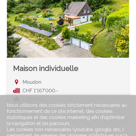
Maison individuelle
Moudon
CHF 1'167'000.-
~ 135 m²
Nous utilisons des cookies strictement nécessaires au
~ 1'301 m²
fonctionnement de ce site internet, des cookies
5.5
statistiques et des cookies marketing afin d'optimiser
la navigation et les parcours.
Les cookies non-nécessaires (youtube, google, etc..)
permettent de générer des données statistiques sur la