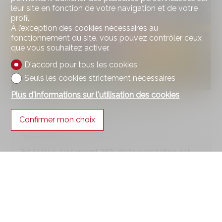
leur site en fonction de votre navigation et de votre
profil.
À l’exception des cookies nécessaires au
fonctionnement du site, vous pouvez contrôler ceux
que vous souhaitez activer.
D'accord pour tous les cookies
Seuls les cookies strictement nécessaires
Plus d'informations sur l'utilisation des cookies
Que peut-on acheter avec...
Confirmer mon choix
750'000 francs?
19 mars 2024
En Suisse, seulement 36% de la population est
propriétaire d'un bien immobilier. Parmi les
nombreux freins d'accessibilité à la propriété: les
moyens financiers trônent en pole position. Un
obstacle d'autant plus important dans les
cantons de Genève et Vaud où l'offre bon
marché se fait plus rare. Afin de faire un état de
la situation, voici un comparatif de ce qu'il est