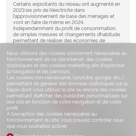
Certains exploitants du réseau ont augmenté en
2023 les prix de l’électricité dans
l’approvisionnement de base des ménages et
vont en faire de même en 2024.
Indépendamment du profil de consommation,
de simples mesures et changements d’habitude
permettent de réaliser des économies de
courant au niveau ménager. Nous vous dévoilons
des astuces toutes simples, qui vous
Nous utilisons des cookies strictement nécessaires au
permettront de limiter votre consommation
fonctionnement de ce site internet, des cookies
d’électricité.
statistiques et des cookies marketing afin d'optimiser
la navigation et les parcours.
#Conseils SYNERGIMMO
Les cookies non-nécessaires (youtube, google, etc..)
permettent de générer des données statistiques sur la
façon dont vous utilisez le site ou encore des cookies
permettant d’afficher des publicités personnalisées sur
leur site en fonction de votre navigation et de votre
profil.
À l’exception des cookies nécessaires au
fonctionnement du site, vous pouvez contrôler ceux
que vous souhaitez activer.