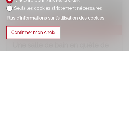
D'accord pour tous les cookies
Seuls les cookies strictement nécessaires
Plus d'informations sur l'utilisation des cookies
Confirmer mon choix
Une salle de bain en quête de
durabilité
5 février 2024
Début 2024, l’heure des résolutions a sonné.
Alors pourquoi ne pas entamer des travaux pour
augmenter la valeur de sa salle de bain, la rendre
tendance et plus agréable tout en ayant bonne
conscience? Avant de se lancer, les 5 questions à
se poser.
#Immo News
1
2
3
4
5
6
7
8
9
10
11
12