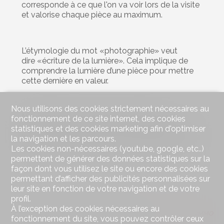
corresponde à ce que l'on va voir lors de la visite
et valorise chaque pièce au maximum.
L’étymologie du mot «photographie» veut
dire «écriture de la lumière». Cela implique de
comprendre la lumière d’une pièce pour mettre
cette dernière en valeur.
Nous utilisons des cookies strictement nécessaires au
N'oubliez pas que les photos des pièces
fonctionnement de ce site internet, des cookies
techniques ne doivent pas être négligées pour la
statistiques et des cookies marketing afin d'optimiser
bonne constitution du dossier bancaire lors de la
la navigation et les parcours.
demande de financement par le futur acheteur.
Les cookies non-nécessaires (youtube, google, etc..)
permettent de générer des données statistiques sur la
façon dont vous utilisez le site ou encore des cookies
permettant d’afficher des publicités personnalisées sur
leur site en fonction de votre navigation et de votre
profil.
À l’exception des cookies nécessaires au
Publié le
28 décembre 2022
par
Bertrand Nicod
#Conseils SYNERGIMMO
fonctionnement du site, vous pouvez contrôler ceux