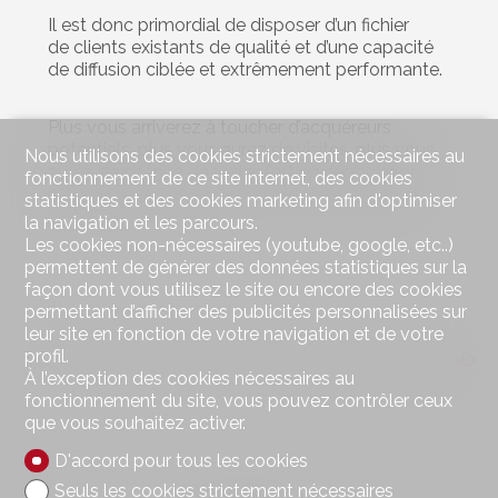
Il est donc primordial de disposer d’un fichier
de clients existants de qualité et d’une capacité
de diffusion ciblée et extrêmement performante.
Plus vous arriverez à toucher d’acquéreurs
potentiels, plus vous aurez de visites, plus vous
Nous utilisons des cookies strictement nécessaires au
aurez de chance de rester fort en négociation,
fonctionnement de ce site internet, des cookies
plus vous aurez d'opportunités de vendre à un
statistiques et des cookies marketing afin d'optimiser
prix élevé.
la navigation et les parcours.
Les cookies non-nécessaires (youtube, google, etc..)
permettent de générer des données statistiques sur la
façon dont vous utilisez le site ou encore des cookies
permettant d’afficher des publicités personnalisées sur
leur site en fonction de votre navigation et de votre
profil.
Publié le
28 décembre 2022
par
Bertrand Nicod
#Conseils SYNERGIMMO
À l’exception des cookies nécessaires au
fonctionnement du site, vous pouvez contrôler ceux
que vous souhaitez activer.
D'accord pour tous les cookies
Seuls les cookies strictement nécessaires