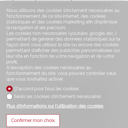
applications très utiles dans notre industrie, par
exemple en permettant la «tokenisation» de
Nous utilisons des cookies strictement nécessaires au
biens immobiliers. De plus, grâce aux «smart
fonctionnement de ce site internet, des cookies
contracts», il est possible d’automatiser des
statistiques et des cookies marketing afin d'optimiser
opérations routinières, notamment le
la navigation et les parcours.
renouvellement des baux. C’est dans ce contexte
Les cookies non-nécessaires (youtube, google, etc..)
que nous collaborons avec le capital-risqueur
permettent de générer des données statistiques sur la
Guillaume Dubray (Polytech Ventures) et que
façon dont vous utilisez le site ou encore des cookies
nous avons investi notamment dans Taurus, une
permettant d’afficher des publicités personnalisées sur
start-up genevoise spécialisée dans la gestion
leur site en fonction de votre navigation et de votre
des cryptomonnaies et des actifs «tokenisés».
profil.
À l’exception des cookies nécessaires au
fonctionnement du site, vous pouvez contrôler ceux
que vous souhaitez activer.
Fondé en 1994, le groupe Investis a deux pôles
D'accord pour tous les cookies
d’activité: le pôle « Properties » axé sur les
Seuls les cookies strictement nécessaires
investissements dans l’immobilier, principalement
des immeubles résidentiels dans la région
Plus d'informations sur l'utilisation des cookies
lémanique. Au 31 décembre 2022, le portefeuille
d’Investis a été évalué à 1508 millions de francs.
Confirmer mon choix
Ce pôle comprend les sociétés Investis
Properties, Alaïa Invest et Perty Technologies.