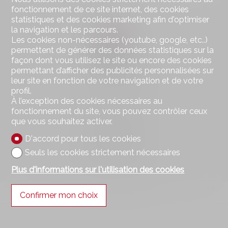
fonctionnement de ce site internet, des cookies
statistiques et des cookies marketing afin d'optimiser
la navigation et les parcours.
Les cookies non-nécessaires (youtube, google, etc..)
permettent de générer des données statistiques sur la
façon dont vous utilisez le site ou encore des cookies
permettant d’afficher des publicités personnalisées sur
leur site en fonction de votre navigation et de votre
profil.
À l’exception des cookies nécessaires au
Contactez-nous
fonctionnement du site, vous pouvez contrôler ceux
Synergimmo SA
que vous souhaitez activer.
Route du Verney 4
D'accord pour tous les cookies
1070 Puidoux
Tél.
+41 21 691 01 01
Seuls les cookies strictement nécessaires
contact@synergimmo.ch
Plus d'informations sur l'utilisation des cookies
®
Logiciel Immomig
2004-2026 par IMMOMIG SA | Tous droits réservés |
Confirmer mon choix
Nos annonces sur
dreamo.ch